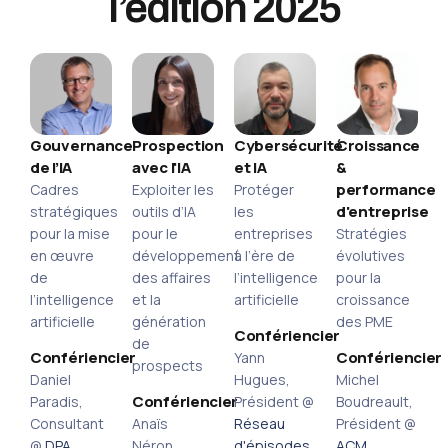
l’édition 2025
Gouvernance
Prospection
Cybersécurité
Croissance
de l’IA
avec l'IA
et IA
&
performance
Cadres
Exploiter les
Protéger
d'entreprise
stratégiques
outils d’IA
les
pour la mise
pour le
entreprises
Stratégies
en œuvre
développement
à l’ère de
évolutives
de
des affaires
l’intelligence
pour la
l’intelligence
et la
artificielle
croissance
artificielle
génération
des PME
Confériencier
de
Confériencier
Confériencier
Yann
prospects
Daniel
Hugues,
Michel
Confériencier
Paradis,
Président @
Boudreault,
Consultant
Anaïs
Réseau
Président @
@
DPA
Néron,
d'épisodes
ACM